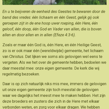
En u te beijveren de eenheid des Geestes te bewaren
door de
band des vredes
:
één lichaam en één Geest, gelijk gij ook
geroepen zijt in de ene hoop uwer roeping, één Here, één
geloof, één doop, één God en Vader van allen, die is boven
allen en door allen en in allen (Efeze 4:3-6).
Zoals er maar één God is, één Here, en één Heilige Geest,
zo is er ook maar één (wereldwijde) gemeente, het lichaam
van Christus. Dat lijken we soms als gelovigen wel eens te
vergeten. Als we het over
de gemeente
hebben, bedoelen we
daar meestal mee: onze
eigen
gemeente. De kerk die wij
regelmatig bezoeken.
Daar is op zich natuurlijk niks mis mee, immers de gelovigen
uit onze eigen gemeente zijn toch meestal de gelovigen
waar we dagelijks het meest mee te maken hebben. Het zijn
deze broeders en zusters die zich in de Here met elkaar
verbonden weten, en zorg voor elkaar dragen. We hebben