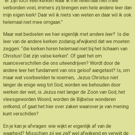
“er zijn toch veel kerken waar ik me helemaal niet mee
verbonden voel, immers zij brengen een hele andere leer dan
mijn eigen kerk! Daar wil ik niets van weten en daar wil ik ook
helemaal niet mee omgaan.”
Maar wat bedoelen we hier eigenlijk met
andere leer?
Is die
leer van de andere kerken zodanig afwijkend dat we moeten
zeggen: “die kerken horen helemaal niet bij het lichaam van
Christus! Dat zijn valse kerken”. Of gaat het om
nuanceverschillen die ons uiteendrijven? Wordt door de
andere leer het fundament van ons geloof aangetast? Is, om
maar wat voorbeelden te noemen, Jezus Christus niet
langer de enige weg tot God, worden we behouden door
werken der wet, is Jezus niet langer de Zoon van God, het
vleesgeworden Woord, worden de Bijbelse wonderen
ontkend, of gaat het hier over zaken waarover je van mening
kunt verschillen?
En je kan je afvragen: wie wijkt er eigenlijk af van de
waarheid? Misschien zij we
zelf
wel afwijkend en verwijt de