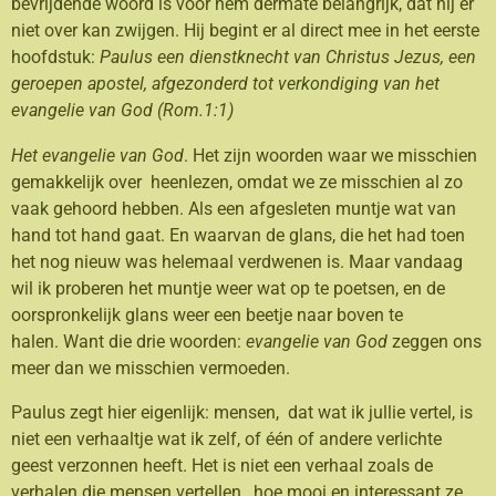
bevrijdende woord is voor hem dermate belangrijk, dat hij er
niet over kan zwijgen. Hij begint er al direct mee in het eerste
hoofdstuk:
Paulus een dienstknecht van Christus Jezus, een
geroepen apostel, afgezonderd tot verkondiging van het
evangelie van God (Rom.1:1)
Het evangelie van God
. Het zijn woorden waar we misschien
gemakkelijk over heenlezen, omdat we ze misschien al zo
vaak gehoord hebben. Als een afgesleten muntje wat van
hand tot hand gaat. En waarvan de glans, die het had toen
het nog nieuw was helemaal verdwenen is. Maar vandaag
wil ik proberen het muntje weer wat op te poetsen, en de
oorspronkelijk glans weer een beetje naar boven te
halen. Want die drie woorden:
evangelie van God
zeggen ons
meer dan we misschien vermoeden.
Paulus zegt hier eigenlijk: mensen, dat wat ik jullie vertel, is
niet een verhaaltje wat ik zelf, of één of andere verlichte
geest verzonnen heeft. Het is niet een verhaal zoals de
verhalen die mensen vertellen, hoe mooi en interessant ze