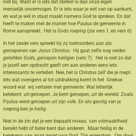
niet bij. Want er is iets dat sterker is dan onze eigen
menselijk onvermogen. Er is iets waar je wèl van op aankunt,
en wat je wèl in staat maakt namens God te spreken. En dat
heeft te maken met de manier hoe Paulus de gemeente in
Rome aanspreekt. Het is
Gods roeping
(zie vers 1, en vers 6)
In het zesde vers spreekt hij zij toehoorders aan als:
geroepenen van Jezus Christus.
Hij gaat zelfs nog verder:
geliefden Gods, geroepen heiligen
(vers 7). Het is niet zo dat
je jezelf een opdracht geeft om aan anderen eens iets
interessants te vertellen. Nee, het is Christus zelf die je roept.
Iets wat overigens al tot uitdrukking komt in het Griekse
woord wat wij vertalen met
gemeente
. Wat letterlijk
betekent: uit-geroepen. Je bent geroepen,
uit
de wereld. Zoals
Paulus werd geroepen
uit
zijn volk. En als gevolg van je
roeping ben je
heilig
.
Niet in de zin dat je een bepaald niveau van volmaaktheid
bereikt hebt of beter bent dan anderen. Maar heilig in de
betekenis van
apart gezet voor God.
Zijn eigendom. Om door