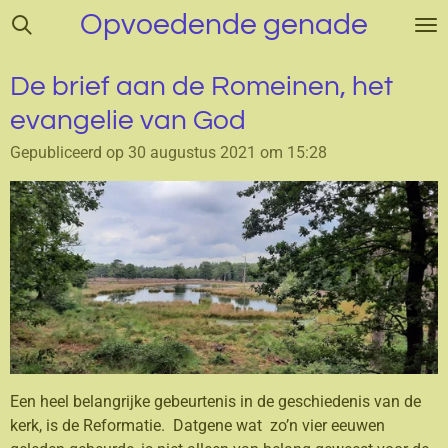
Opvoedende genade
Ga
direct
naar
De brief aan de Romeinen, het
de
evangelie van God
hoofdinhoud
Gepubliceerd op 30 augustus 2021 om 15:28
Een heel belangrijke gebeurtenis in de geschiedenis van de
kerk, is de Reformatie. Datgene wat zo’n vier eeuwen