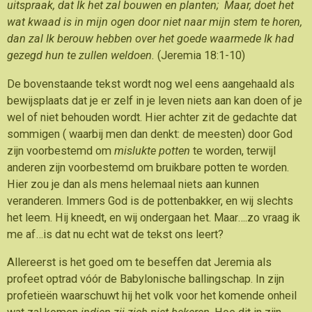
uitspraak, dat Ik het zal bouwen en planten; Maar, doet het
wat kwaad is in mijn ogen door niet naar mijn stem te horen,
dan zal Ik berouw hebben over het goede waarmede Ik had
gezegd hun te zullen weldoen.
(Jeremia 18:1-10)
De bovenstaande tekst wordt nog wel eens aangehaald als
bewijsplaats dat je er zelf in je leven niets aan kan doen of je
wel of niet behouden wordt. Hier achter zit de gedachte dat
sommigen ( waarbij men dan denkt: de meesten) door God
zijn voorbestemd om
mislukte potten
te worden, terwijl
anderen zijn voorbestemd om bruikbare potten te worden.
Hier zou je dan als mens helemaal niets aan kunnen
veranderen. Immers God is de pottenbakker, en wij slechts
het leem. Hij kneedt, en wij ondergaan het. Maar….zo vraag ik
me af…is dat nu echt wat de tekst ons leert?
Allereerst is het goed om te beseffen dat Jeremia als
profeet optrad vóór de Babylonische ballingschap. In zijn
profetieën waarschuwt hij het volk voor het komende onheil