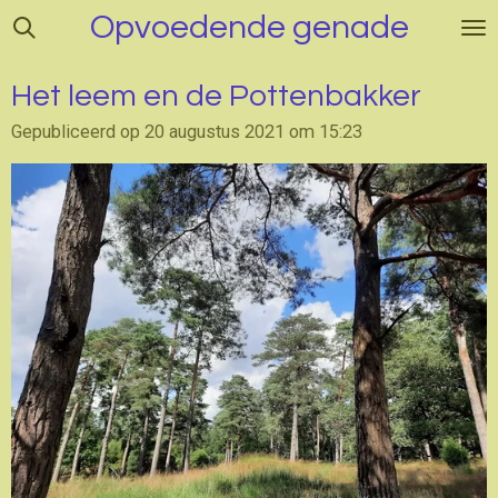
Opvoedende genade
Ga
direct
naar
Het leem en de Pottenbakker
de
hoofdinhoud
Gepubliceerd op 20 augustus 2021 om 15:23