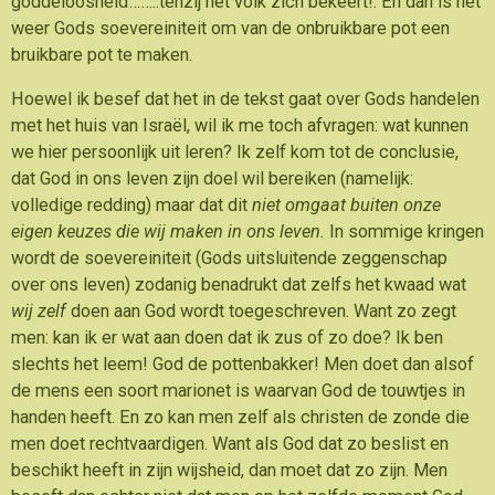
goddeloosheid……..tenzij het volk zich bekeert!. En dan is het
weer Gods soevereiniteit om van de onbruikbare pot een
bruikbare pot te maken.
Hoewel ik besef dat het in de tekst gaat over Gods handelen
met het huis van Israël, wil ik me toch afvragen: wat kunnen
we hier persoonlijk uit leren? Ik zelf kom tot de conclusie,
dat God in ons leven zijn doel wil bereiken (namelijk:
volledige redding) maar dat dit
niet omgaat buiten onze
eigen keuzes die wij maken in ons leven.
In sommige kringen
wordt de soevereiniteit (Gods uitsluitende zeggenschap
over ons leven) zodanig benadrukt dat zelfs het kwaad wat
wij zelf
doen aan God wordt toegeschreven. Want zo zegt
men: kan ik er wat aan doen dat ik zus of zo doe? Ik ben
slechts het leem! God de pottenbakker! Men doet dan alsof
de mens een soort marionet is waarvan God de touwtjes in
handen heeft. En zo kan men zelf als christen de zonde die
men doet rechtvaardigen. Want als God dat zo beslist en
beschikt heeft in zijn wijsheid, dan moet dat zo zijn. Men