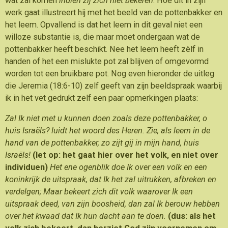
wat zal komen
indien zij zich niet bekeren
. Hoe dit in zijn
werk gaat illustreert hij met het beeld van de pottenbakker en
het leem. Opvallend is dat het leem in dit geval niet een
willoze substantie is, die maar moet ondergaan wat de
pottenbakker heeft beschikt. Nee het leem heeft zèlf in
handen of het een mislukte pot zal blijven of omgevormd
worden tot een bruikbare pot. Nog even hieronder de uitleg
die Jeremia (18:6-10) zelf geeft van zijn beeldspraak waarbij
ik in het vet gedrukt zelf een paar opmerkingen plaats:
Zal Ik niet met u kunnen doen zoals deze pottenbakker, o
huis Israëls? luidt het woord des Heren. Zie, als leem in de
hand van de pottenbakker, zo zijt gij in mijn hand, huis
Israëls!
(let op: het gaat hier over het volk, en niet over
individuen)
Het ene ogenblik doe Ik over een volk en een
koninkrijk de uitspraak, dat Ik het zal uitrukken, afbreken en
verdelgen; Maar bekeert zich dit volk waarover Ik een
uitspraak deed, van zijn boosheid, dan zal Ik berouw hebben
over het kwaad dat Ik hun dacht aan te doen.
(dus: als het