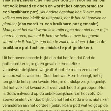
volk zich bekeert, dan herziet God zijn voornemen om
het volk kwaad te doen en wordt het omgevormd tot
een bruikbare pot)
Het andere ogenblik doe Ik over een
volk en een koninkrijk de uitspraak, dat Ik het zal bouwen en
planten
;
(dan wordt er een bruikbare pot gemaakt)
Maar, doet het wat kwaad is in mijn ogen door niet naar mijn
stem te horen, dan zal Ik berouw hebben over het goede
waarmede Ik had gezegd hun te zullen weldoen.
(dan is de
bruikbare pot toch een mislukte pot gebleken).
Uit het bovenstaande blijkt dus dat het feit dat God de
pottenbakker is, in geen geval de menselijke
verantwoordelijkheid wegvalt. Alsof de mens een soort
willoos vat is waarmee God doet wat Hem behaagt, hetzij
ten goede hetzij ten kwade. Nee, in dit stukje zie je eigenlijk
dat het volk het kwaad zelf over zich heeft afgeroepen. Het
is Gods antwoord op de onbekeerlijkheid van het volk. De
soevereiniteit van God blijkt uit het feit dat de mens niets kan
veranderen aan het oordeel (onbruikbare pot) wat volgt op de