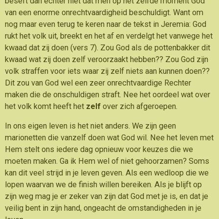
beseft dan echter niet dat men op het zelfde moment God
van een enorme onrechtvaardigheid beschuldigt. Want om
nog maar even terug te keren naar de tekst in Jeremia: God
rukt het volk uit, breekt en het af en verdelgt het vanwege het
kwaad dat zij doen (vers 7). Zou God als de pottenbakker dit
kwaad wat zij doen zelf veroorzaakt hebben?? Zou God zijn
volk straffen voor iets waar zij zelf niets aan kunnen doen??
Dit zou van God wel een zeer onrechtvaardige Rechter
maken die de onschuldigen straft. Nee het oordeel wat over
het volk komt heeft het
zelf
over zich afgeroepen.
In ons eigen leven is het niet anders. We zijn geen
marionetten die vanzelf doen wat God wil. Nee het leven met
Hem stelt ons iedere dag opnieuw voor keuzes die we
moeten maken. Ga ik Hem wel of niet gehoorzamen? Soms
kan dit veel strijd in je leven geven. Als een wedloop die we
lopen waarvan we de finish willen bereiken. Als je blijft op
zijn weg mag je er zeker van zijn dat God met je is, en dat je
veilig bent in zijn hand, ongeacht de omstandigheden in je