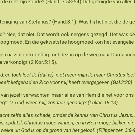
e met zijn zonde? (Hand. 7:53-54) Dat getuigde van alles b
 steniging van Stefanus? (Hand.8:1). Was hij het niet die d
eld? Nee, dat niet. Dat wordt ook nergens gezegd. Het was
de
 hoogmoed. En die gekwetstse hoogmoed kon het evangelie v
jnen na zijn ontmoeting met Jezus op de weg naar Damascu
e verkondigt (2 Kor.5:15).
, en toch leef ik, (dat is), niet meer mijn ik, maar Christus leef
 heeft liefgehad en Zich voor mij heeft overgegeven (Gal.2:20)
r van jezelf verwachten, maar alles van Hem die het voor ons 
egt:
O God, wees mij, zondaar genadig? (Lukas 18:13)
 acht zelfs alles schade, omdat de kennis van Christus Jezus, 
nis, opdat ik Christus moge winnen, en in Hem moge blijken niet 
welke uit God is op de grond van het geloof. (Filippenzen 3:8-