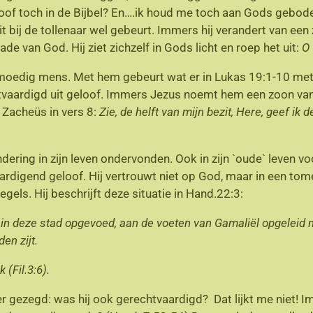
loof toch in de Bijbel? En….ik houd me toch aan Gods geboden
dit bij de tollenaar wel gebeurt. Immers hij verandert van ee
de van God. Hij ziet zichzelf in Gods licht en roep het uit:
O 
moedig mens. Met hem gebeurt wat er in Lukas 19:1-10 met 
chtvaardigd uit geloof. Immers Jezus noemt hem een zoon va
t Zacheüs in vers 8:
Zie, de helft van mijn bezit, Here, geef ik
ering in zijn leven ondervonden. Ook in zijn `oude` leven 
ardigend geloof. Hij vertrouwt niet op God, maar in een tome
els. Hij beschrijft deze situatie in Hand.22:3:
ch in deze stad opgevoed, aan de voeten van Gamaliël opgelei
en zijt.
 (Fil.3:6).
r gezegd: was hij ook gerechtvaardigd? Dat lijkt me niet! 