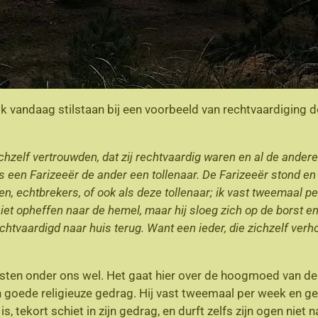
ik vandaag stilstaan bij een voorbeeld van rechtvaardiging d
chzelf vertrouwden, dat zij rechtvaardig waren en al de ander
en Farizeeër de ander een tollenaar. De Farizeeër stond en bad 
, echtbrekers, of ook als deze tollenaar; ik vast tweemaal pe
niet opheffen naar de hemel, maar hij sloeg zich op de borst e
echtvaardigd naar huis terug. Want een ieder, die zichzelf verh
en onder ons wel. Het gaat hier over de hoogmoed van de Fa
zijn goede religieuze gedrag. Hij vast tweemaal per week en g
s, tekort schiet in zijn gedrag, en durft zelfs zijn ogen niet