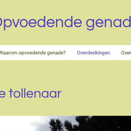
pvoedende gena
Waarom opvoedende genade?
Overdenkingen
Over
e tollenaar