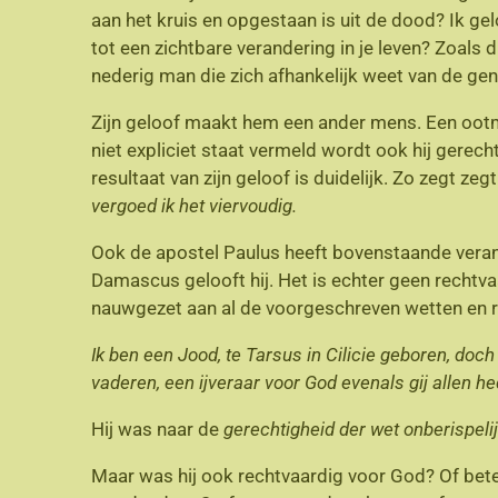
aan het kruis en opgestaan is uit de dood? Ik ge
tot een zichtbare verandering in je leven? Zoals 
nederig man die zich afhankelijk weet van de gena
Zijn geloof maakt hem een ander mens. Een oot
niet expliciet staat vermeld wordt ook hij gere
resultaat van zijn geloof is duidelijk. Zo zegt zeg
vergoed ik het viervoudig.
Ook de apostel Paulus heeft bovenstaande verand
Damascus gelooft hij. Het is echter geen rechtva
nauwgezet aan al de voorgeschreven wetten en reg
Ik ben een Jood, te Tarsus in Cilicie geboren, do
vaderen, een ijveraar voor God evenals gij allen hed
Hij was naar de
gerechtigheid der wet onberispelijk
Maar was hij ook rechtvaardig voor God? Of bete