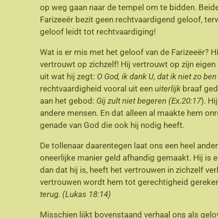
op weg gaan naar de tempel om te bidden. Beiden 
Farizeeër bezit geen rechtvaardigend geloof, terwij
geloof leidt tot rechtvaardiging!
Wat is er mis met het geloof van de Farizeeër? Hi
vertrouwt op zichzelf! Hij vertrouwt op zijn eigen
uit wat hij zegt:
O God, ik dank U, dat ik niet zo be
rechtvaardigheid vooral uit een
uiterlijk
braaf gedr
aan het gebod:
Gij zult niet begeren
(Ex.20:17
). H
andere mensen. En dat alleen al maakte hem onrec
genade van God die ook hij nodig heeft.
De tollenaar daarentegen laat ons een heel ander m
oneerlijke manier geld afhandig gemaakt. Hij is 
dan dat hij is, heeft het vertrouwen in zichzelf 
vertrouwen wordt hem tot gerechtigheid gerekend
terug. (Lukas 18:14)
Misschien lijkt bovenstaand verhaal ons als gelo