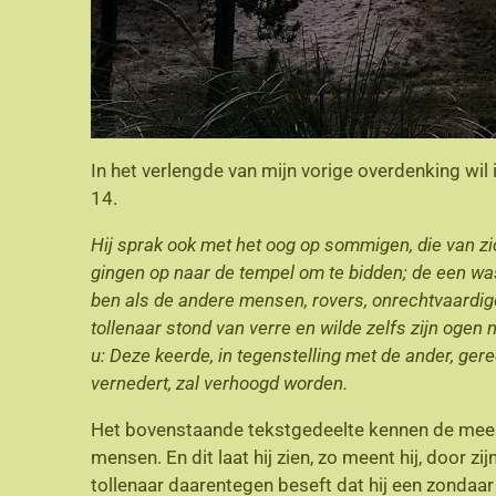
In het verlengde van mijn vorige overdenking wil 
14.
Hij sprak ook met het oog op sommigen, die van zi
gingen op naar de tempel om te bidden; de een was e
ben als de andere mensen, rovers, onrechtvaardigen
tollenaar stond van verre en wilde zelfs zijn ogen 
u: Deze keerde, in tegenstelling met de ander, ger
vernedert, zal verhoogd worden.
Het bovenstaande tekstgedeelte kennen de meest
mensen. En dit laat hij zien, zo meent hij, door 
tollenaar daarentegen beseft dat hij een zondaar i