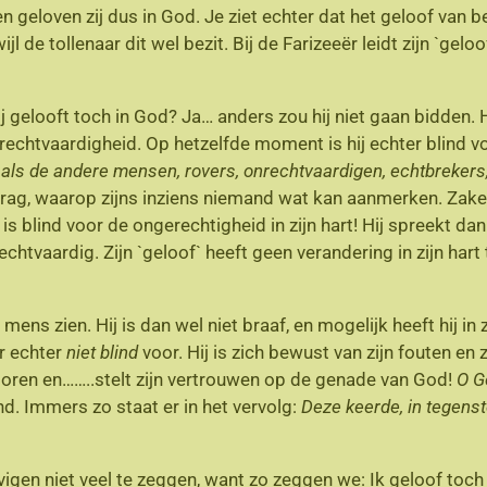
geloven zij dus in God. Je ziet echter dat het geloof van be
l de tollenaar dit wel bezit. Bij de Farizeeër leidt zijn `gelo
j gelooft toch in God? Ja… anders zou hij niet gaan bidden. 
 rechtvaardigheid. Op hetzelfde moment is hij echter blind vo
n als de andere mensen, rovers, onrechtvaardigen, echtbrekers,
ag, waarop zijns inziens niemand wat kan aanmerken. Zaken d
ij is blind voor de ongerechtigheid in zijn hart! Hij spreekt d
htvaardig. Zijn `geloof` heeft geen verandering in zijn hart
ens zien. Hij is dan wel niet braaf, en mogelijk heeft hij in 
er echter
niet blind
voor. Hij is zich bewust van zijn fouten en
verloren en……..stelt zijn vertrouwen op de genade van God!
O G
. Immers zo staat er in het vervolg:
Deze keerde, in tegenst
vigen niet veel te zeggen, want zo zeggen we: Ik geloof toch