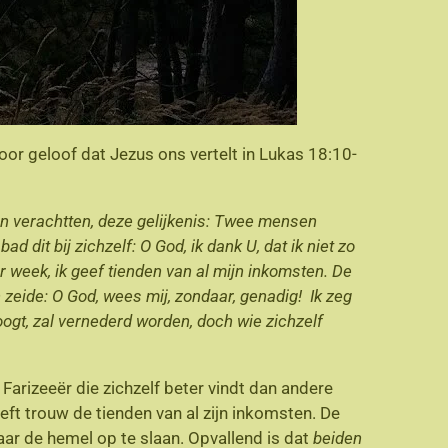
oor geloof dat Jezus ons vertelt in Lukas 18:10-
en verachtten, deze gelijkenis: Twee mensen
dit bij zichzelf: O God, ik dank U, dat ik niet zo
r week, ik geef tienden van al mijn inkomsten. De
n zeide: O God, wees mij, zondaar, genadig! Ik zeg
oogt, zal vernederd worden, doch wie zichzelf
rizeeër die zichzelf beter vindt dan andere
eeft trouw de tienden van al zijn inkomsten. De
 naar de hemel op te slaan. Opvallend is dat
beiden