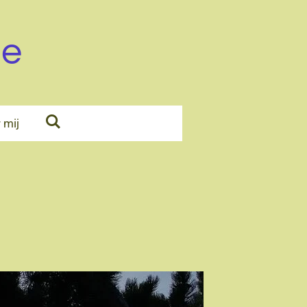
de
 mij