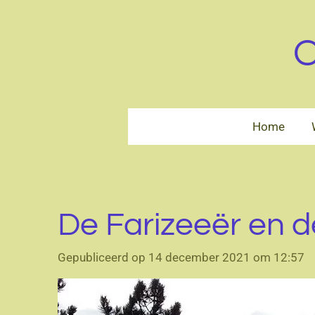
Ga
direct
O
naar
de
hoofdinhoud
Home
De Farizeeër en d
Gepubliceerd op 14 december 2021 om 12:57