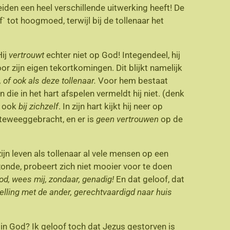
iden een heel verschillende uitwerking heeft! De
of` tot hoogmoed, terwijl bij de tollenaar het
Hij
vertrouwt
echter niet op God! Integendeel, hij
or zijn eigen tekortkomingen. Dit blijkt namelijk
 of ook als deze tollenaar.
Voor hem bestaat
ie in het hart afspelen vermeldt hij niet. (denk
an ook
bij zichzelf
. In zijn hart kijkt hij neer op
 teweeggebracht, en er is
geen vertrouwen
op de
zijn leven als tollenaar al vele mensen op een
 zonde, probeert zich niet mooier voor te doen
od, wees mij, zondaar, genadig!
En dat geloof, dat
elling met de ander, gerechtvaardigd naar huis
 in God? Ik geloof toch dat Jezus gestorven is