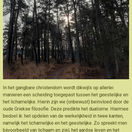
In het gangbare christendom wordt dikwijls op allerlei
manieren een scheiding toegepast tussen het geestelijke en
het lichamelijke. Hierin zijn we (onbewust) beïnvloed door de
oude Griekse filosofie. Deze predikte het dualisme. Hiermee
bedoel ik: het opdelen van de werkelijkheid in twee kanten,
namelijk het lichamelijke en het geestelijke. Zo spreekt men
bijvoorbeeld van lichaam en ziel, het aardse leven en het