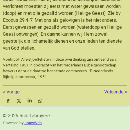
verrichten moesten zij eerst met water gewassen worden
(doop) en met olie gezalfd worden (Heilige Geest). Zie bv:
Exodus 29:4-7. Met ons als gelovigen is het niet anders.
Eerst gewassen en gezalfd worden (waterdoop en Heilige
Geest ontvangen). En daarna kunnen wij Hem zowel
geestelijk als lichamelijk dienen en onze leden ten dienste
van God stellen.
Voetnoot: Alle Bijbelteksten in deze overdenking zijn ontleend aan:
Vertaling 1951 in opdracht van het Nederlands Bijbelgenootschap
bewerkt door de daartoe benoemde commissies , © Nederlands
Bijbelgenootschap, 1951.
«
Vorige
Volgende
»
D
D
S
D
e
e
h
e
l
e
a
l
© 2026 Rudi Labruyère
e
l
r
e
n
e
n
Powered by
JouwWeb