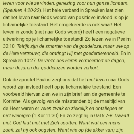
leven voor wie ze vinden, genezing voor hun ganse lichaam.
(Speuken 4:20-22
). Het hele verband in Spreuken laat zien
dat het leven naar Gods woord van positieve invloed is op je
lichamelijke toestand. Het omgekeerde is ook waar! Het
leven in zonde (niet naar Gods woord) heeft een negatieve
uitwerking op je lichamelijke toestand! Zo lezen we in Psalm
32:10:
Talrijk zijn de smarten van de goddeloze, maar wie op
de Here vertrouwt, die omringt Hij met goedertierenheid.
En in
Spreuken 10:27:
De vreze des Heren vermeerdert de dagen,
maar de jaren der goddelozen worden verkort.
Ook de apostel Paulus zegt ons dat het
niet leven
naar Gods
woord zijn invloed heeft op je lichamelijke toestand. Een
voorbeeld hiervan zien we in zijn brief aan de gemeente te
Korinthe. Als gevolg van de misstanden bij de maaltijd van
de Heer waren er
velen zwak en ziekelijk en ontsliepen er
niet weinigen
(1 Kor.11:30) En zo zegt hij in Gal.6:7-8:
Dwaalt
niet, God laat niet met Zich spotten. Want wat een mens
zaait, zal hij ook oogsten. Want wie op (de akker van) zijn