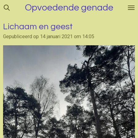
Opvoedende genade
Ga
direct
naar
Lichaam en geest
de
hoofdinhoud
Gepubliceerd op 14 januari 2021 om 14:05