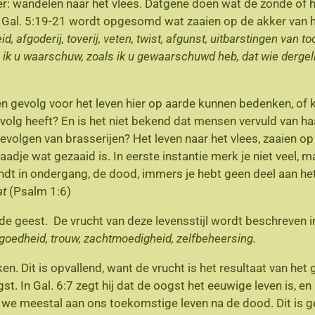
er: wandelen naar het vlees. Datgene doen wat de zonde of he
al. 5:19-21 wordt opgesomd wat zaaien op de akker van h
id, afgoderij, toverij, veten, twist, afgunst, uitbarstingen van t
ik u waarschuw, zoals ik u gewaarschuwd heb, dat wie dergelij
een gevolg voor het leven hier op aarde kunnen bedenken, of
evolg heeft? En is het niet bekend dat mensen vervuld van h
evolgen van brasserijen? Het leven naar het vlees, zaaien op
zaadje wat gezaaid is. In eerste instantie merk je niet veel, 
ondt in ondergang, de dood, immers je hebt geen deel aan h
at
(Psalm 1:6)
de geest. De vrucht van deze levensstijl wordt beschreven i
, goedheid, trouw, zachtmoedigheid, zelfbeheersing.
ken. Dit is opvallend, want de vrucht is het resultaat van he
oogst. In Gal. 6:7 zegt hij dat de oogst het eeuwige leven is
we meestal aan ons toekomstige leven na de dood. Dit is ge