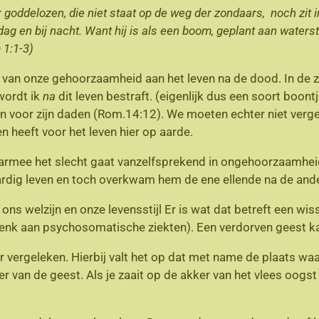
r
goddelozen, die niet staat op de weg der zondaars,
noch zit 
dag en bij nacht.
Want hij is als een boom, geplant aan water
 1:1-3)
van onze gehoorzaamheid aan het leven na de dood. In de z
wordt ik
na
dit leven bestraft. (eigenlijk dus een soort boontj
gen voor zijn daden (Rom.14:12). We moeten echter niet ver
heeft voor het leven hier op aarde.
waarmee het slecht gaat vanzelfsprekend in ongehoorzaamheid
dig leven en toch overkwam hem de ene ellende na de ander
n ons welzijn en onze levensstijl Er is wat dat betreft een w
denk aan psychosomatische ziekten). Een verdorven geest k
 vergeleken. Hierbij valt het op dat met name de plaats waa
r van de geest. Als je zaait op de akker van het vlees oogst j