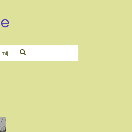
de
 mij