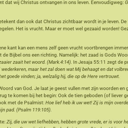
 dat wij Christus ontvangen in ons leven. Eenvoudigweg:
G
etekent dan ook dat Christus zichtbaar wordt in je leven. De
piegelen. Het is vrucht. Maar er moet wel gezaaid worden! G
 ene kant kan een mens zelf geen vrucht voortbrengen immer
de Bijbel ons een richting. Namelijk: het zaad is Gods Woord
zaaier zaait het woord. (Mark.4:14).
In Jesaja 55:11 zegt de 
Mij wederkeren,
maar het zal doen wat Mij behaagt en dat volbr
et goede vinden; ja, welzalig hij, die op de Here vertrouwt.
oord van God. Je laat je geest vullen met zijn woorden en g
terug te komen bij het begin: Ook de tien geboden (of liever
 ook met de Psalmist:
Hoe lief heb ik uw wet! Zij is mijn ove
ijn pad. (Psalm 119:105).
te:
Zij, die uw wet liefhebben, hebben grote vrede, er is voor