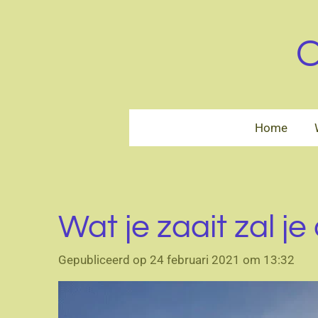
Ga
direct
O
naar
de
hoofdinhoud
Home
Wat je zaait zal j
Gepubliceerd op 24 februari 2021 om 13:32