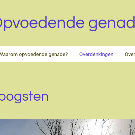
pvoedende gena
Waarom opvoedende genade?
Overdenkingen
Over
e oogsten