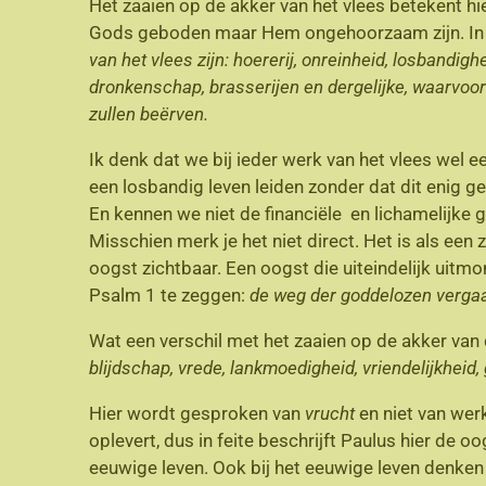
Het zaaien op de akker van het vlees betekent hi
Gods geboden maar Hem ongehoorzaam zijn. In G
van het vlees zijn: hoererij, onreinheid, losbandighe
dronkenschap, brasserijen en dergelijke, waarvoor 
zullen beërven.
Ik denk dat we bij ieder werk van het vlees wel 
een losbandig leven leiden zonder dat dit enig g
En kennen we niet de financiële en lichamelijke g
Misschien merk je het niet direct. Het is als een 
oogst zichtbaar. Een oogst die uiteindelijk uitm
Psalm 1 te zeggen:
de weg der goddelozen verga
Wat een verschil met het zaaien op de akker van 
blijdschap, vrede, lankmoedigheid, vriendelijkheid
Hier wordt gesproken van
vrucht
en niet van wer
oplevert, dus in feite beschrijft Paulus hier de 
eeuwige leven. Ook bij het eeuwige leven denken 