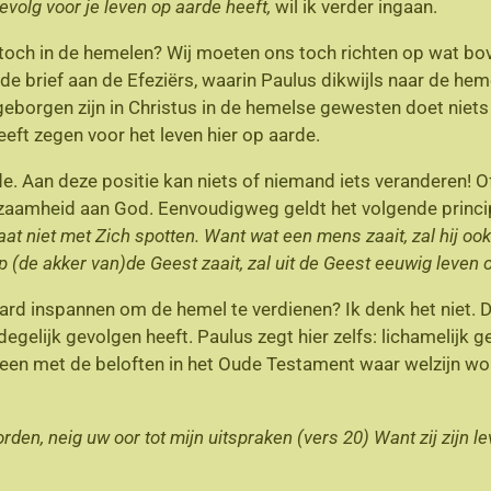
olg voor je leven op aarde heeft,
wil ik verder ingaan.
och in de hemelen? Wij moeten ons toch richten op wat boven
de brief aan de Efeziërs, waarin Paulus dikwijls naar de hemel 
g geborgen zijn in Christus in de hemelse gewesten doet niets
t zegen voor het leven hier op aarde.
de. Aan deze positie kan niets of niemand iets veranderen! O
zaamheid aan God. Eenvoudigweg geldt het volgende princi
laat niet met Zich spotten. Want wat een mens zaait, zal hij oo
op (de akker van)de Geest zaait, zal uit de Geest eeuwig leven o
rd inspannen om de hemel te verdienen? Ik denk het niet. Dit 
degelijk gevolgen heeft. Paulus zegt hier zelfs: lichamelijk 
ereen met de beloften in het Oude Testament waar welzijn 
orden, neig uw oor tot mijn uitspraken (vers 20) Want zij zijn 