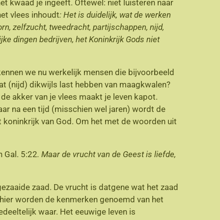
t kwaad je ingeeft. Oftewel: niet luisteren naar
et vlees inhoudt
: Het is duidelijk, wat de werken
oorn, zelfzucht, tweedracht, partijschappen, nijd,
ke dingen bedrijven, het Koninkrijk Gods niet
 kennen we nu werkelijk mensen die bijvoorbeeld
aat (nijd) dikwijls last hebben van maagkwalen?
 de akker van je vlees maakt je leven kapot.
maar na een tijd (misschien wel jaren) wordt de
et koninkrijk van God. Om het met de woorden uit
n Gal. 5:22
. Maar de vrucht van de Geest is liefde,
t gezaaide zaad. De vrucht is datgene wat het zaad
, en hier worden de kenmerken genoemd van het
deeltelijk waar. Het eeuwige leven is