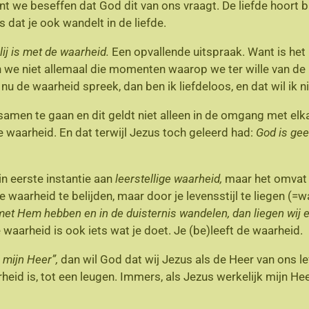
t we beseffen dat God dit van ons vraagt. De liefde hoort bij
 dat je ook wandelt in de liefde.
lij is met de waarheid.
Een opvallende uitspraak. Want is het ni
e niet allemaal die momenten waarop we ter wille van de lie
 de waarheid spreek, dan ben ik liefdeloos, en dat wil ik nie
 samen te gaan en dit geldt niet alleen in de omgang met elk
 waarheid. En dat terwijl Jezus toch geleerd had:
God is ge
n eerste instantie aan
leerstellige waarheid,
maar het omvat
waarheid te belijden, maar door je levensstijl te liegen (=w
met Hem hebben en in de duisternis wandelen, dan liegen wij 
De waarheid is ook iets wat je doet. Je (be)leeft de waarheid.
 mijn Heer”,
dan wil God dat wij Jezus als de Heer van ons
id is, tot een leugen. Immers, als Jezus werkelijk mijn Hee