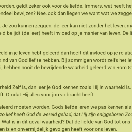
worden, geldt zeker ook voor de liefde. Immers, wat heeft h
gendeel bewijzen? Nee, ook dan liegen we want wat we zeggen 
t. Je zou kunnen zeggen: de leer kan niet zonder het leven, m
d belijdt (de leer) heeft invloed op je manier van leven. De lie
 in je leven hebt geleerd dan heeft dit invloed op je relat
 kind van God lief te hebben. Bij sommigen wordt zelfs het 
ij hebben nooit de bevrijdende waarheid geleerd van Rom.8:
arheid Zelf is, dan leer je God kennen zoals Hij in waarheid i
ft. Omdat Hij alles voor jou volbracht heeft.
 geleerd moeten worden. Gods liefde leren we pas kennen als
zo lief heeft God de wereld gehad, dat Hij zijn eniggeboren Zo
.
Wat is in dit geval waarheid? Dat de liefde van God tot on
gen is en onvermijdelijk gevolgen heeft voor ons leven.