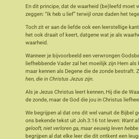
En dit principe, dat de waarheid (be)leefd moet 
zeggen: “Ik heb u lief” terwijl onze daden het te
Toch zit er aan de liefde ook een leerstellige kan
het ook draait of keert, datgene wat je als waarhei
waarheid.
Wanneer je bijvoorbeeld een verwrongen Godsbeeld
liefhebbende Vader zal het moeilijk zijn Hem als
maar kennen als Degene die de zonde bestraft. Z
hen, die in Christus Jezus zijn.
Als je Jezus Christus leert kennen, Hij die de Wa
de zonde, maar de God die jou in Christus liefhee
We begrijpen al dat ons dit wel vanuit de Bijbel
ons bekende tekst uit Joh.3:16 tot leven:
Want al
gelooft, niet verloren ga, maar eeuwig leven hebbe
begrijpen al dat elke leer die dit ontkent een leu