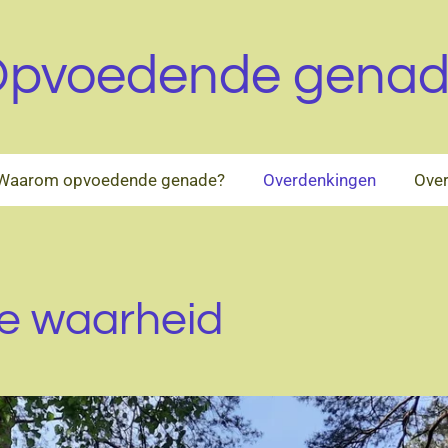
pvoedende gena
Waarom opvoedende genade?
Overdenkingen
Over
 de waarheid