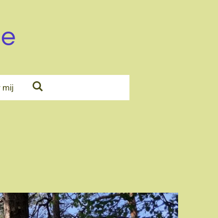
de
 mij