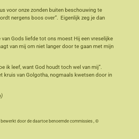
ezus voor onze zonden buiten beschouwing te
wordt nergens boos over”. Eigenlijk zeg je dan
e van Gods liefde tot ons moest Hij een vreselijke
raagt van mij om niet langer door te gaan met mijn
oe ik leef, want God houdt toch wel van mij”.
het kruis van Golgotha, nogmaals kwetsen door in
a)
hap bewerkt door de daartoe benoemde commissies , ©